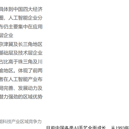
目前中国各类AI手艺全面成长。从199