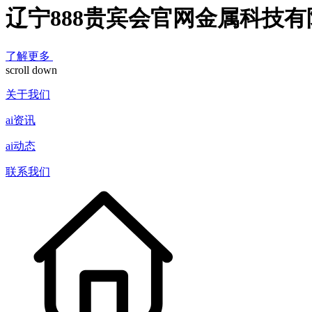
辽宁888贵宾会官网金属科技有
了解更多
scroll down
关于我们
ai资讯
ai动态
联系我们