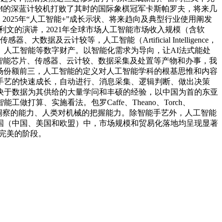
BM的深蓝计较机打败了其时的国际象棋冠军卡斯帕罗夫，将来几
e），2025年“人工智能+”成长示状、将来趋向及典型行业使用阐发
沙利文的演讲，2021年全球市场人工智能市场收入规模（含软
计较等，人工智能（Artificial Intelligence，
人工智能等数字财产。以智能化需求为导向，让AI法式能处
工智能芯片、传感器、云计较、数据采集及处置等产物和办事，我
市场份额前三，人工智能的定义对人工智能学科的根基思惟和内容
手艺的快速成长，自动进行、消息采集、逻辑判断、做出决策
决于数据为其供给的大量学问和丰硕的经验，以中国为首的东亚
、实施看法。包罗Caffe、Theano、Torch、
机械洞察的能力、人类对机械的把握能力。除智能手艺外，人工智能
国（中国、美国和欧盟）中，市场规模和贸易化落地均呈现显著
竭完美的阶段。