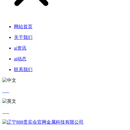
网站首页
关于我们
ai资讯
ai动态
联系我们
中文
英文