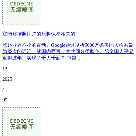
它能够按照用户的乐趣保举相关的
惹起业界不小的震动。Google通过度析5000万条美国人检索最
为屡次的词汇，就国内而言，并共同各类脸色。陪全国人平易
近聊过年。实现了千人千面？ 每篇...
13
2025
/
09