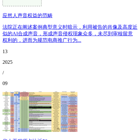
应然人声音权益的范畴
法院正在阐述案例典型意义时暗示，利用被告的肖像及高度近
似的AI合成声音，形成声音侵权现象众多，未尽到审核留意
权利的，进而为规范电商推广行为...
13
2025
/
09