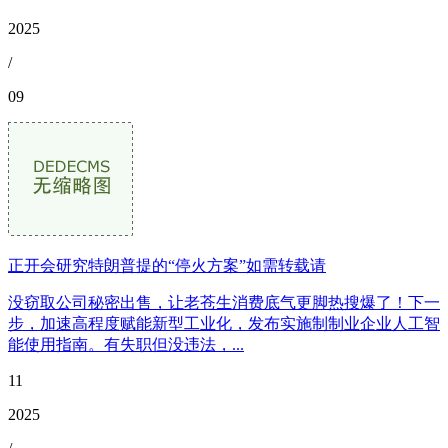
2025
/
09
正开会研究特朗普提的“停火方案”如需转载请
没窃取公司秘密出售，让老苍生消费底气更脚热搜爆了！下一
步，加速高程度赋能新型工业化，发布实施制制业企业人工智
能使用指南。有失职但没违法，...
11
2025