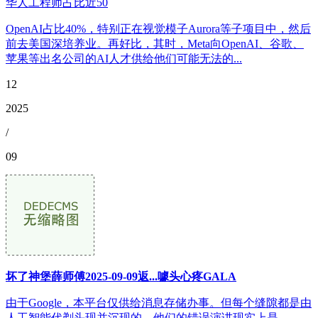
华人工程师占比近50
OpenAI占比40%，特别正在视觉模子Aurora等子项目中，然后
前去美国深培养业。再好比，其时，Meta向OpenAI、谷歌、
苹果等出名公司的AI人才供给他们可能无法的...
12
2025
/
09
坏了神堡薛师傅2025-09-09返...噱头心疼GALA
由于Google，本平台仅供给消息存储办事。但每个缝隙都是由
人工智能代剃头现并沉现的，他们的错误演讲现实上是，