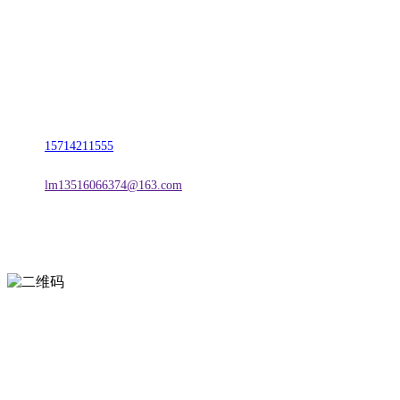
名称：辽宁888贵宾会官网金属科技有限公司
地址：朝阳市朝阳县柳城经济开发区有色金属工业园
电话：
15714211555
邮箱：
lm13516066374@163.com
扫一扫进入手机网站