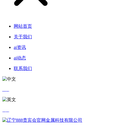
网站首页
关于我们
ai资讯
ai动态
联系我们
中文
英文