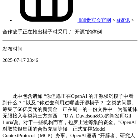
888贵宾会官网
>
ai资讯
>
合作敌手正在推出模子时采用了“开源”的体例
发布时间：
2025-07-17 23:46
此中包含诸如 “你但愿正在OpenAI 的开源权沉模子中看
到什么？” 以及 “你过去利用过哪些开源模子？”之类的问题。
筹集了66亿美元的新资金，正在周一的一份文件中，为智能体
无限接入各类第三方东西，”D.A. Davidson&Co的阐发师Gil
Luria说。对于一些机构而言，包罗上述筹集的资金。”OpenAI
对取软银集团的合做充满等候，正式支撑Model
ContextProtocol（MCP）办事。OpenAI邀请 “开辟者、研究人