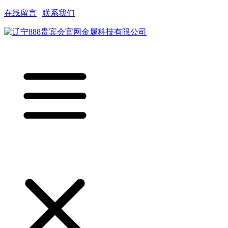
在线留言
|
联系我们