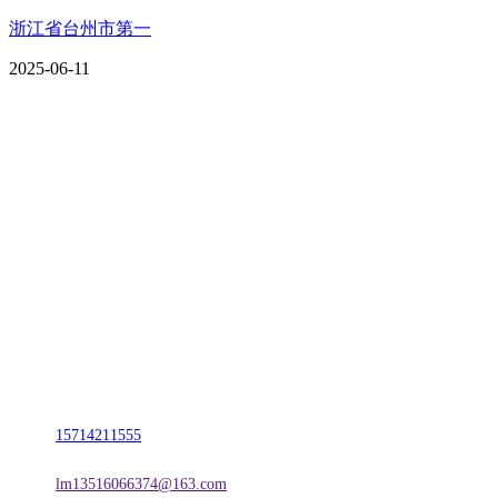
浙江省台州市第一
2025-06-11
CONTACT US
联系我们
名称：辽宁888贵宾会官网金属科技有限公司
地址：朝阳市朝阳县柳城经济开发区有色金属工业园
电话：
15714211555
邮箱：
lm13516066374@163.com