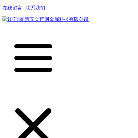
在线留言
|
联系我们