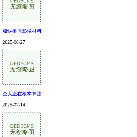
加快推进影像材料
2025-08-27
企大正在根本算法
2025-07-14