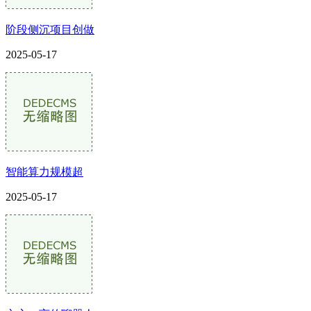
阶段侧沉项目创做
2025-05-17
智能算力规模超
2025-05-17