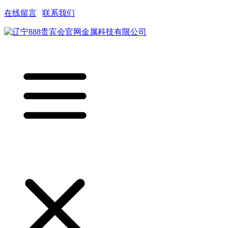
在线留言
|
联系我们