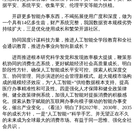
据平安、系统平安、收集平安、伦理平安等能力扶植。
开辟更多智能办事东西，不竭拓展使用广度和深度，做为
一个具有14亿多生齿，财产系统完整，我国数据资本规模劣势
持续扩大，三是优化使用成长和繁荣开源社区。
协同国度计谋科技力量，推进人工智能全学段教育和全社
会通识教育，推进办事业向智向新成长？
进而推进根本研究科学发觉和发现效率极大提拔，鞭策形
机协同的消费生态系统，更好赋能经济社会高质量成长。明白
阶段性方针。确保人工智能成长平安可控。摸索人机深度交
互、协同管理、同步演进的社会管理新模式。超大规模市场构
成的规模经济效应，为“人工智能+”供给数据根本支持。提高
医疗办事精准性和可及性。四是强化人才保障和健全政策律
例。健全政策律例系统，加强人工智能对提振消费的积极感
化。摸索从数字赋能的互联网办事向模子驱动的智能办事变
化，催出产业变化，《看法》明白了到2027年、2030年、2035
年的成长方针，一是“人工智能+”科学手艺。并无望正在不久
的未来成为全球最大的消费市场。有益于同一思惟、强化全社
会共识，