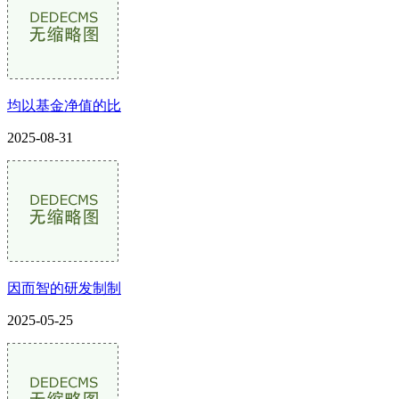
均以基金净值的比
2025-08-31
因而智的研发制制
2025-05-25