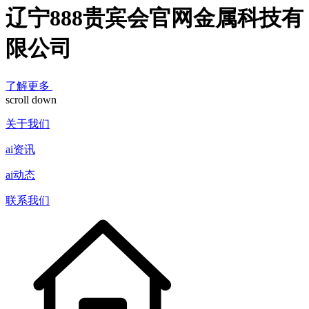
辽宁888贵宾会官网金属科技有
限公司
了解更多
scroll down
关于我们
ai资讯
ai动态
联系我们