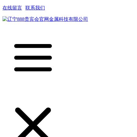
在线留言
|
联系我们